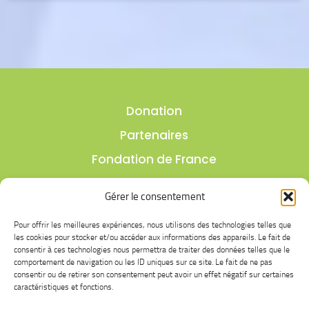
Donation
Partenaires
Fondation de France
Politique de confidentialité
Gérer le consentement
Mentions légales
Pour offrir les meilleures expériences, nous utilisons des technologies telles que
Contact
les cookies pour stocker et/ou accéder aux informations des appareils. Le fait de
consentir à ces technologies nous permettra de traiter des données telles que le
comportement de navigation ou les ID uniques sur ce site. Le fait de ne pas
fab
fab
fab
fab
consentir ou de retirer son consentement peut avoir un effet négatif sur certaines
fa-
fa-
fa-
fa-
caractéristiques et fonctions.
instagram
youtube
facebook
instagram-