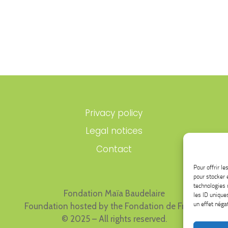
Privacy policy
Legal notices
Contact
Pour offrir l
pour stocker 
technologies 
Fondation Maïa Baudelaire
les ID unique
un effet négat
Foundation hosted by the Fondation de France.
© 2025 – All rights reserved.