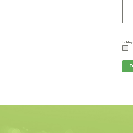
Politiq
J
E