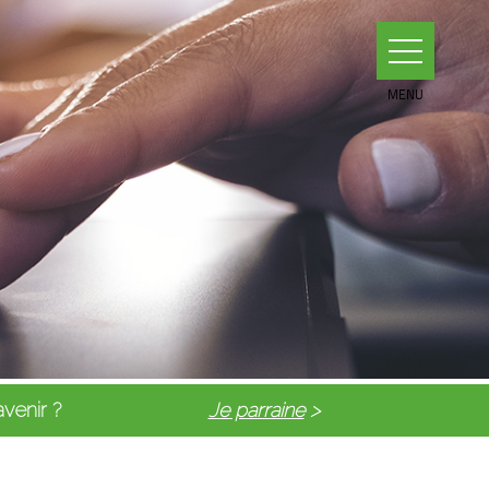
un meilleur avenir ?
Je parraine
>