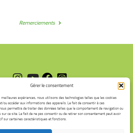
Remerciements
fab
fab
fab
fab
fa-
fa-
fa-
fa-
Gérer le consentement
instagram
youtube
facebook
instagram-
square
es meilleures expériences, nous utilisons des technologies telles que les cookies
et/ou accéder aux informations des appareils. Le fait de consentir à ces
nous permettra de traiter des données telles que le comportement de navigation ou
s sur ce site. Le fait de ne pas consentir ou de retirer son consentement peut avoir
if sur certaines caractéristiques et fonctions.