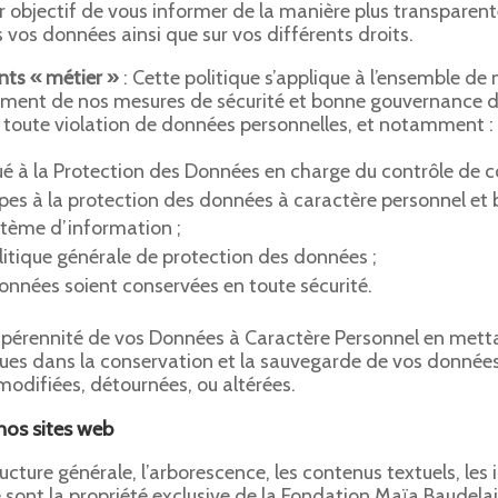
r objectif de vous informer de la manière plus transparent
s vos données ainsi que sur vos différents droits.
nts « métier »
: Cette politique s’applique à l’ensemble de 
ement de nos mesures de sécurité et bonne gouvernance 
r toute violation de données personnelles, et notamment :
é à la Protection des Données en charge du contrôle de c
ipes à la protection des données à caractère personnel et 
stème d’information ;
itique générale de protection des données ;
données soient conservées en toute sécurité.
a pérennité de vos Données à Caractère Personnel en metta
ues dans la conservation et la sauvegarde de vos données, 
modifiées, détournées, ou altérées.
 nos sites web
ructure générale, l’arborescence, les contenus textuels, le
 sont la propriété exclusive de la Fondation Maïa Baudelai