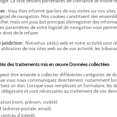
ogie. La liste desdits partenaires de confiance se trouve r
tes
: Vous êtes informé que lors de vos visites sur nos sites,
iciel de navigation. Nos cookies constituent des ensembl
ier, mais ont pour but principal d’enregistrer des informa
es paramètres de votre logiciel de navigation vous permet
 droit de le refuser.
 juridiction
: Notre/nos site(s) web et notre activité sont ré
 utilisation de nos sites web ou de son activité, les tribun
lités des traitements mis en œuvre Données collectées
peut être amenée à collecter différentes catégories de do
 que vous nous communiquez directement, notamment lors
ctuez un don. Lorsque vous remplissez un formulaire, le
e obligatoire et sont nécessaires au traitement de vos de
ation (nom, prénom, civilité).
(adresse postale, email).
centres d’intérêt.