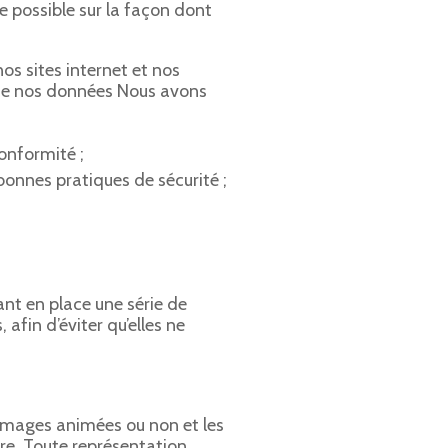
e possible sur la façon dont
nos sites internet et nos
de nos données Nous avons
onformité ;
bonnes pratiques de sécurité ;
nt en place une série de
afin d’éviter qu’elles ne
s images animées ou non et les
re. Toute représentation,