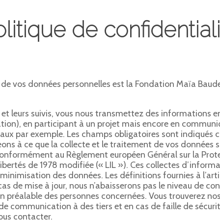
litique de confidential
de vos données personnelles est la Fondation Maïa Baudela
.
 et leurs suivis, vous nous transmettez des informations e
tion), en participant à un projet mais encore en communi
ciaux par exemple. Les champs obligatoires sont indiqués
ons à ce que la collecte et le traitement de vos données 
e, conformément au Règlement européen Général sur la Pro
Libertés de 1978 modifiée (« LIL »). Ces collectes d’informa
inimisation des données. Les définitions fournies à l’art
cas de mise à jour, nous n’abaisserons pas le niveau de co
ion préalable des personnes concernées. Vous trouverez 
de communication à des tiers et en cas de faille de sécurit
ous contacter.