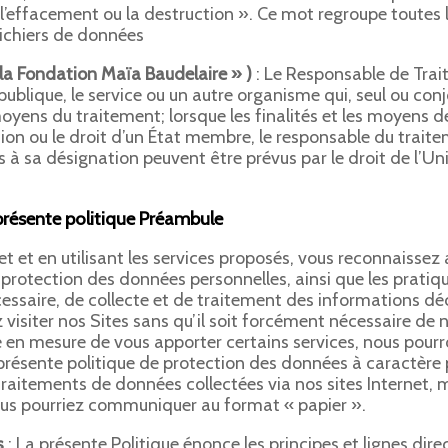
, l’effacement ou la destruction ». Ce mot regroupe toutes 
fichiers de données
la Fondation Maïa Baudelaire » )
: Le Responsable de Trai
publique, le service ou un autre organisme qui, seul ou co
 moyens du traitement; lorsque les finalités et les moyens 
nion ou le droit d’un État membre, le responsable du traite
s à sa désignation peuvent être prévus par le droit de l’Uni
présente politique Préambule
t et en utilisant les services proposés, vous reconnaissez 
a protection des données personnelles, ainsi que les pratiq
cessaire, de collecte et de traitement des informations d
 visiter nos Sites sans qu’il soit forcément nécessaire d
re en mesure de vous apporter certains services, nous po
présente politique de protection des données à caractère 
aitements de données collectées via nos sites Internet, 
ous pourriez communiquer au format « papier ».
s
: La présente Politique énonce les principes et lignes dire