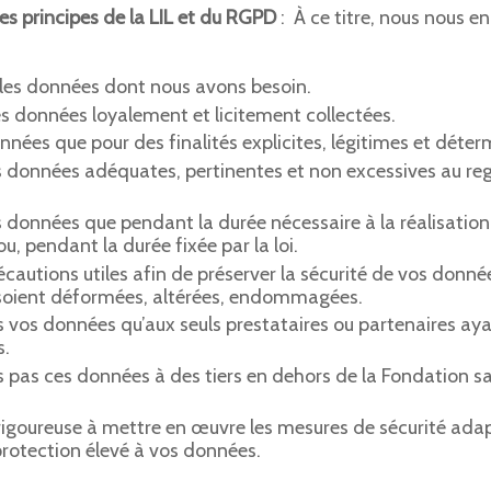
s principes de la LIL et du RGPD
: À ce titre, nous nous e
 les données dont nous avons besoin.
s données loyalement et licitement collectées.
nées que pour des finalités explicites, légitimes et déter
s données adéquates, pertinentes et non excessives au rega
données que pendant la durée nécessaire à la réalisation
ou, pendant la durée fixée par la loi.
cautions utiles afin de préserver la sécurité de vos don
 soient déformées, altérées, endommagées.
os données qu’aux seuls prestataires ou partenaires aya
s.
as ces données à des tiers en dehors de la Fondation sa
rigoureuse à mettre en œuvre les mesures de sécurité adap
protection élevé à vos données.